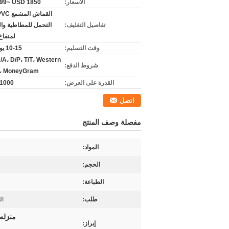
الأسعار:
99~ USD 1850
تفاصيل التغليف:
التحمل للمطاطية وا
لمنفاخ 
وقت التسليم:
10-15 يوم عمل
/A، D/P، T/T، Western
شروط الدفع:
n، MoneyGram
القدرة على العرض:
1000 شهريا
اتصل
مفصلة وصف المنتج
المواد:
الحجم:
الطباعة:
طلب:
ال
منزله 
إبراز: