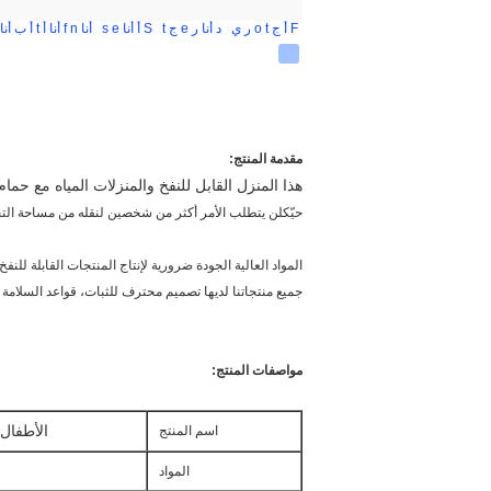
F
أ
ج
t
o
ر
ي
د
أنا
ر
e
ج
t
S
أ
أنا
e
s
أنا
n
f
أنا
أ
t
أ
ب
أنا
مقدمة المنتج
:
هذا المنزل القابل للنفخ والمنزلات المياه مع ح
حيّكلن يتطلب الأمر أكثر من شخصين لنقله من مساحة التخ
المواد العالية الجودة ضرورية لإنتاج المنتجات القابلة للنفخ جميع المو
جميع منتجاتنا لديها تصميم محترف للثبات، قواعد السلامة في
مواصفات المنتج
:
الأطفال
اسم المنتج
المواد