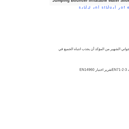
Jumping Bouncer Inflatable Water Slid
f
o
ر
أ
د
u
أنا
t
s
أ
n
د
ك
أنا
د
s
جواني الشهير من المؤكد أن يجذب انتباه الجميع في
E