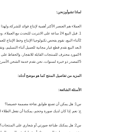
لماذا تشو
أوز
نحن:
العملاء هم العنصر الأكثر أهمية لإنتاج فوائد للشركة،ولهذ
1. قبل البيع 24 ساعة على الانترنت للتحدث مع العملاء، وسوف نقدم لهم صورة حقيقية، فيديو المصنع، والتصميم وخدمة تخصيص لسكينة المياه المنفخة.
2أثناء البيع، نقوم بفحص تكنولوجيا الإنتاج وخط الإنتاج للعملاء كل يوم، ونأخذ الصور و الفيديوهات للعملاء لكل خطوة إنتاج.
3بعد البيع نقدم قطع غيار مجانية للعميل أثناء التسليم، ونقدم خدمة تركيب الباب إلى الباب حسب متطلبات العملاء.سوف نقدم لك فيديو التثبيت والإرشاد.
4كمورد محترف للمنتجات القابلة للانفجار، والحفاظ على الكثير من المصممين المحترفين والخبرة في فريقنا،نحن نقدم لعملائنا أفضل خدمة ODM و OEM من البداية إلى النهاية.
5كمصدر ذو خبرة لسنوات، نحن نقدم خدمة الشحن الأسرع والأكثر اقتصادية لعملائنا، لتوفير الوقت وتوفير المال لعملائنا.
المزيد من تفاصيل المنتج كما هو موضح أدناه:
الأسئلة الشائعة:
س1: هل يمكن أن تصنع طوابق نفاخة مصممة خصيصا؟
ج: نعم. إذا كان لديك صورة وحجم، يمكننا أن نفعل الطل
س2: هل يمكنك طباعة صورتي أو شعاري على المنتجات؟