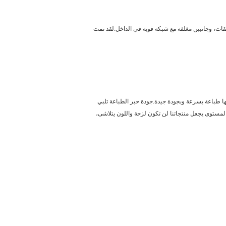
 مهمة جدا للألعاب. جميع الألعاب القابلة للانفجار مصنوعة من قماش PVC المقاوم للنيران عالية المقاومة للنيران، والذي يحتوي على 3 طبقات، وجانبين مغلفة مع شبكة قوية في الداخل.لقد تمت
فإنها طباعة بسرعة وبجودة جيدة.جودة حبر الطباعة تلبي
الي المستوى يجعل منتجاتنا لن تكون لزجة واللون يتلاشى،