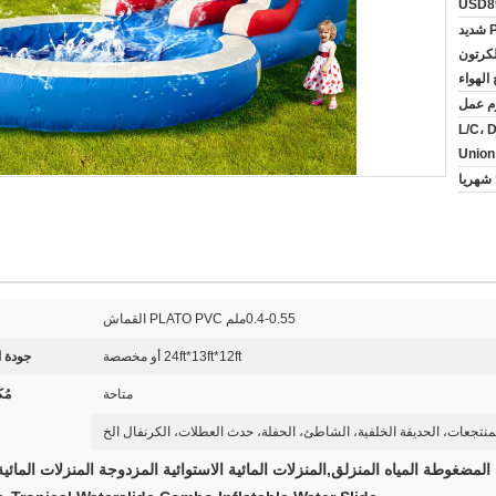
USD8
القماش المشمع PVC شديد
لكرتون
الهواء
L/C، D
Unio
0.4-0.55ملم PLATO PVC القماش
24ft*13ft*12ft أو مخصصة
جودة ا
متاحة
مُك
منتجعات، الحديقة الخلفية، الشاطئ، الحفلة، حدث العطلات، الكرنفال الخ
المضغوطة المياه المنزلق,المنزلات المائية الاستوائية المزدوجة المنزلات المائ