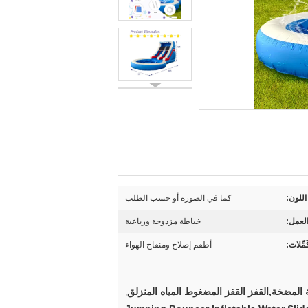
اللون:
كما في الصورة أو حسب الطلب
لعمل:
خياطة مزدوجة ورباعية
َمِّلات:
أطقم إصلاح ومنفاخ الهواء
ية المضخة,القفز القفز المضغوط المياه المنزلق
,