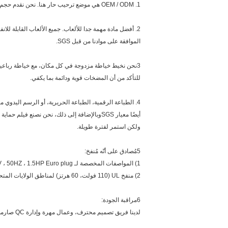
1. OEM / ODM هي موضع ترحيب حار هنا. نحن نقدم حجم مختلف، اللون، الشعار، التصميم وفقا لمتطلباتك.
الموافقة على موادنا من قبل SGS.
3نحن نخيط خياطة مزدوجة في كل مكان، مع خياطة رباعية في نقطة التوتر السفلية خياطة مزدوجة في الداخل و خياطة مزدوجة في الخارج،
للتأكد من أن المضخات قوية ودائمة بما يكفي.
4. الطباعة الرقمية، الطباعة الحريرية، أو الرسم اليدوي م
أيضًا معيار SGSوبالإضافة إلى ذلك، نحن نصنع
ولكن استمر لفترة طويلة.
5مُصادق على أنّه مُنفخ:
1) المواصفات المخصصة لـ CE Blower 220V ، 50HZ ، 1.5HP Euro plug ، يمكن تخصيص القابس.
2) منفخ UL (110 فولت، 60 هرتز) لمناطق الولايات المتحدة الأمريكية استخدام، يمكن تخصيص القابس أيضا.
6مراقبة الجودة:
لدينا فريق تصميم محترف، وعمال مهرة وإدارة QC صارمة، وهذه سوف تضمن جودة جيدة للنفخات.