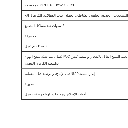
36ft L X 18ft W X 20ft H
أو مخصصة
المنتجعات، الحديقة الخلفية، الشاطئ، الحفلة، حدث العطلات، الكرنفال الخ
2 سنوات ضد مشاكل التصنيع
1 مجموعة
15-20 يوم عمل
بئة المنتج القابل للانفجار بواسطة كيس PVC ثقيل ، يتم تعبئة منفخ الهواء
بواسطة الكرتون المصدر
إيداع بنسبة 50% قبل الإنتاج، والرصيد قبل التسليم
مقبولة
أدوات الإصلاح، ومضخات الهواء و حقيبة حمل