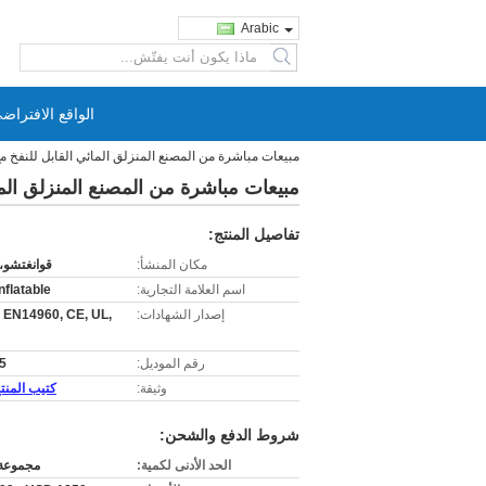
Arabic
search
الواقع الافتراض
مبيعات مباشرة من المصنع المنزلق المائي القابل للنفخ مع 
مبيعات مباشرة من المصنع المنزلق المائي
تفاصيل المنتج:
مكان المنشأ:
قوانغتشو،
اسم العلامة التجارية:
nflatable
إصدار الشهادات:
 EN14960, CE, UL,
رقم الموديل:
5
وثيقة:
كتيب المنتج F
شروط الدفع والشحن:
الحد الأدنى لكمية:
مجموعة 