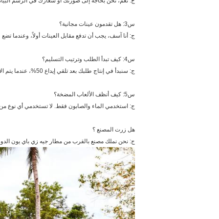
ج: نعم، نحن بحاجة إلى صورتك أو شعارك في الرسم البياني
س3: هل تقدمون عينات مجانية؟
ج: أنا آسف، يجب أن تدفع مقابل العينات أولاً، وعندما تضع
س4: كيف تبدأ الطلب وترتيب التسليم؟
ج: سنبدأ في إنتاج طلبك بعد تلقي إيداع 50%، عندما يتم الانتهاء من الطلب، سنختبر ونرسل الصور لك للتأكيد، إذا كان كل شيء على ما يرام،سوف نطلب منك أن ترسل الرصيد، ثم سنقوم بشحنها لك.
س5: كيف أنظف الألعاب المضخة؟
ج: استخدمي الماء والصابون فقط. لا تستخدمي أي نوع من 
هل زرت المصنع ؟
ج: نحن نملك مصنع بالقرب من مطار جيه زي باي يون الدولي