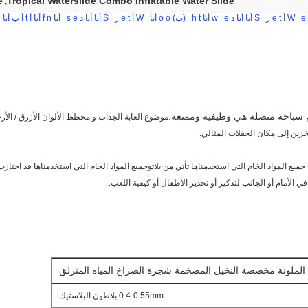
e
Tropical Waterslide Combo Inflatable Water Slide
,
e
W
أ
t
e
ر
S
أنا
أنا
د
e
w
أنا
t
h
(ب)
o
o
أنا
W
أ
t
e
ر
S
أنا
أنا
د
e
s
أنا
n
f
أنا
أ
t
أ
ب
أنا
e
مام سباحة متصلة هي وظيفية وممتعة.
موضوع الغابة الجذاب و مخطط الألوان الأزرق / الأر
زين إلى مكان الحفلات المثالي.
اد الخام التي استخدمناها تأتي من بلاتوجميع المواد الخام التي استخدمناها قد اجتازت EN71-2-3تقرير اختبار N14960
 الأمام أو الجانب لتذكير أو تحذير الأطفال أو كيفية اللعب.
 الملونة مخصصة النخيل المضخمة شجرة الصراخ المياه المنزلق
0.4-0.55mm بلاطون البلاستيك