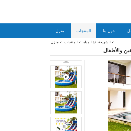
ل
حول بنا
المنتجات
منزل
الشريحة نفخ المياه
المنتجات
منزل
غين والأطفال