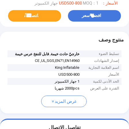
الأسعار：USD500-800
MOQ：1 جهاز الكمبيوتر
افضل سعر
ﺎﺘﺼﻟ ﺍﻶﻧ
منتوج وصف
تسليط الضوء
,
خارجيّ حادث خيمة
قابل للنفخ عرس خيمة
إصدار الشهادات
CE ,UL,SGS,EN71,EN14960
اسم العلامة التجارية
King Inflatable
الأسعار
USD500-800
الحد الأدنى لكمية
1 جهاز الكمبيوتر
القدرة على العرض
2000pcs شهريا
عرض المزيد
تفاصيل الاتصال