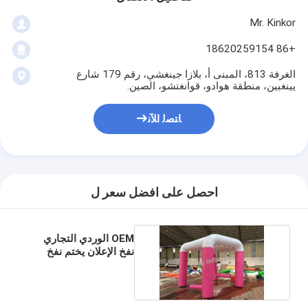
Mr. Kinkor
+86 18620259154
الغرفة 813، المبنى أ، بلازا جينغشي، رقم 179 شارع
يينغبين، منطقة هوادو، قوانغتشو، الصين.
ﺎﺘﺼﻟ ﺍﻶﻧ
احصل على افضل سعر ل
OEM الوردي التجاري
نفخ الإعلان يختم نفخ
خيمة حجم 3 * 3M