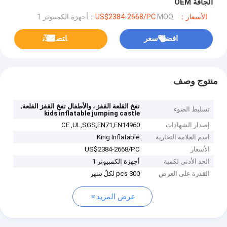
الجافة OEM
الأسعار：US$2384-2668/PC
MOQ：أجهزة الكمبيوتر 1
افضل سعر
ﺎﺘﺼﻟ ﺍﻶﻧ
منتوج وصف
,
نفخ القلعة القفز ، والأطفال نفخ القفز القلعة
تسليط الضوء
kids inflatable jumping castle
إصدار الشهادات
CE ,UL,SGS,EN71,EN14960
اسم العلامة التجارية
King Inflatable
الأسعار
US$2384-2668/PC
الحد الأدنى لكمية
أجهزة الكمبيوتر 1
القدرة على العرض
300 pcs لكلّ شهر
عرض المزيد