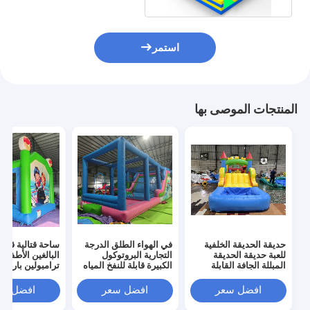
استمر
المنتجات الموصى بها
حديقة الحديقة الخلفية
في الهواء الطلق الدرجة
ساحة قتالية قابلة
للعبة حديقة الحديقة
التجارية البروتوكول
البالغين الأطفال
المبللة الجافة القابلة
الكبيرة قابلة للنفخ المياه
ترامبولين بارك قا
للنفخ منزل القفز الحاجز
المنزلق هوب هاوس
للنفخ مصارع لعبة
المشترك مع حفرة كرة
كومبو قلعة هوب
جوست قلعة الارت
افضل سعر
افضل سعر
افضل سع
البلياردو