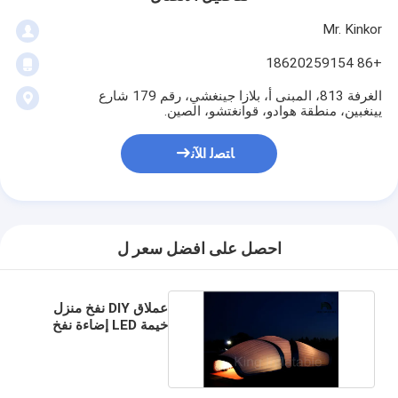
Mr. Kinkor
+86 18620259154
الغرفة 813، المبنى أ، بلازا جينغشي، رقم 179 شارع
يينغبين، منطقة هوادو، قوانغتشو، الصين.
ﺎﺘﺼﻟ ﺍﻶﻧ
احصل على افضل سعر ل
عملاق DIY نفخ منزل
خيمة LED إضاءة نفخ
حدث للمعارض