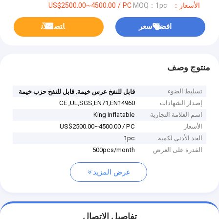
الأسعار：US$2500.00~4500.00 / PC
MOQ：1pc
افضل سعر
ﺎﺘﺼﻟ ﺍﻶﻧ
منتوج وصف
تسليط الضوء
,
قابل للنفخ عرس خيمة
قابل للنفخ حزب خيمة
إصدار الشهادات
CE ,UL,SGS,EN71,EN14960
اسم العلامة التجارية
King Inflatable
الأسعار
US$2500.00~4500.00 / PC
الحد الأدنى لكمية
1pc
القدرة على العرض
500pcs/month
عرض المزيد
تفاصيل الاتصال