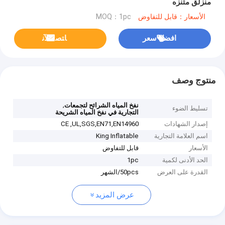
منزلق متنزه
الأسعار：قابل للتفاوض
MOQ：1pc
افضل سعر
ﺎﺘﺼﻟ ﺍﻶﻧ
منتوج وصف
,
نفخ المياه الشرائح لتجمعات
تسليط الضوء
التجارية في نفخ المياه الشريحة
إصدار الشهادات
CE ,UL,SGS,EN71,EN14960
اسم العلامة التجارية
King Inflatable
الأسعار
قابل للتفاوض
الحد الأدنى لكمية
1pc
القدرة على العرض
50pcs/الشهر
عرض المزيد