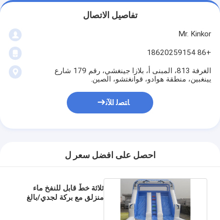
تفاصيل الاتصال
Mr. Kinkor
+86 18620259154
الغرفة 813، المبنى أ، بلازا جينغشي، رقم 179 شارع
يينغبين، منطقة هوادو، قوانغتشو، الصين.
ﺎﺘﺼﻟ ﺍﻶﻧ
احصل على افضل سعر ل
ثلاثة خطّ قابل للنفخ ماء
منزلق مع بركة لجدي/بالغ
قابل للنفخ منزلق متنزه