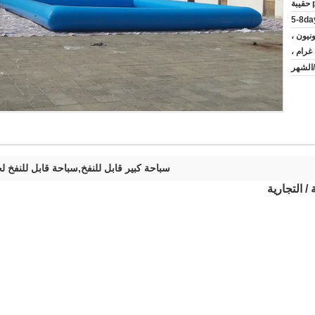
5-8da
رن يونيون ،
غرام ،
سباحة كبير قابل للنفخ,سباحة قابل للنفخ ل