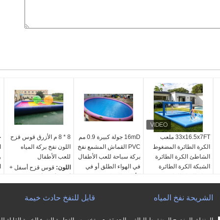
33x16.5x7FT ملعب
16mD جولة كبيرة 0.9 مم
8 * 8 م الأزرق قوس قزح
ح
الكرة الطائرة المضغوط
PVC القماش المشمع نفخ
اللون نفخ بركة المياه
الشاطئ الكرة الطائرة
بركة سباحة للعب الأطفال
للعب الأطفال
الشبكة الكرة الطائرة
في الهواء الطلق أو في
ا
اللون:
قوس قزح أسفل +
حمام المياه الملعب مع
الأماكن المغلقة
أنبوب أزرق أو حسب
ن
مضخة الهواء للعبة في
مواد:
القماش المشمع
الطلب
م
الهواء الطلق
الشريحة نفخ المياه
PVC أفلاطون
بحجم:
قابل للنفخ حادث خيمة
8 م طول * 8 م
ا
المواد:
البلاطونات من
بحجم:
قطر 16 م بعمق
عرض * 0.65 م ارتفاع
ص
ء
البلاستيك
0.8 م أو أحجام أخرى
مواد:
0.65 مم القماش
ب
المنزلق المزدوج المضغوط للبالغين الحديقة
تخصيص التجارية الضوء الخيمة القابلة لل