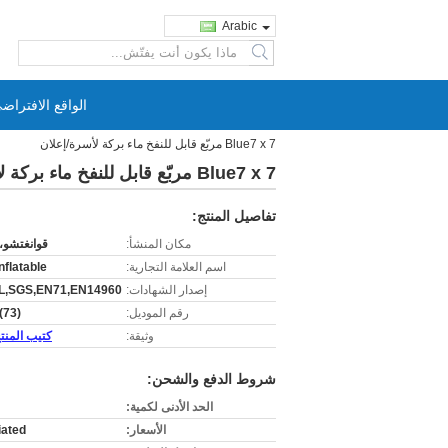
Arabic
search
الواقع الافتراض
Blue7 x 7 مربّع قابل للنفخ ماء بركة لأسرة/إعلان
Blue7 x 7 مربّع قابل للنفخ ماء بركة لأسرة/إعلان
تفاصيل المنتج:
مكان المنشأ:
قوانغتشو،
اسم العلامة التجارية:
nflatable
إصدار الشهادات:
L,SGS,EN71,EN14960
رقم الموديل:
(73)
وثيقة:
كتيب المنتج F
شروط الدفع والشحن:
الحد الأدنى لكمية:
الأسعار:
iated