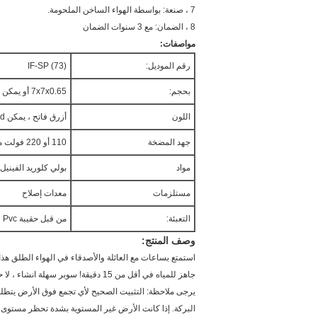
7 ، صنعة: بواسطة الهواء الساخن الملحومة.
8 ، الضمان: مع 3 سنوات الضمان
مواصفات:
رقم الموديل:
IF-SP (73)
بحجم:
7x7x0.65 أو يمكن تخصيصها أيضا
اللون
أزرق فاتح ، يمكن custoeized أيضا
جهد المضخة
110 أو 220 فولت متاح
مواد
بولي كلوريد الفينيل tarpauin
مستلزمات
معدات إصلاح
التعبئة:
من قبل حقيبة Pvc
وصف المنتج:
استمتع بساعات مع العائلة والأصدقاء في الهواء الطلق هذا الصيف في حوض السباحة
جاهز للمياه في أقل من 15 دقيقة! سوبر سهلة انشاء ، لا حاجة لأدوات!
يرجى ملاحظة: التثبيت الصحيح لأي تجمع فوق الأرض يتطلب
البركة. إذا كانت الأرض غير المستوية بشدة تحظر مستوى ا