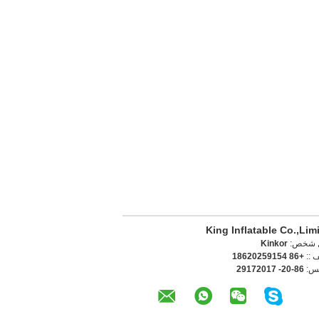
King Inflatable Co.,Lim
 شخص:
Kinkor
ف ::
+86 18620259154
كس:
86-20- 29172017