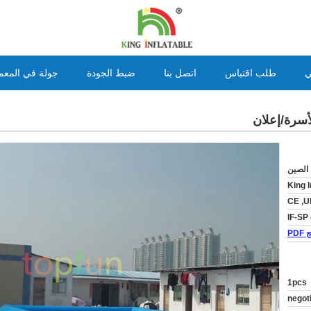
ي
طلب اقتباس
اتصل بنا
ضبط الجودة
جولة في المعم
 الصين
King I
CE ,U
IF-SP 
PD
1pcs
negot