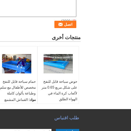
/ 3000)
0
(
منتجات أخرى
حوض سباحة قابل للنفخ
حمام سباحة قابل للنفخ
على شكل مربع 0.65 متر
مخصص للأطفال مع سلم
لألعاب كرة الماء في
وطباعة بألوان كاملة
الهواء الطلق
مواد:
القماش المشمع
مواد:
القماش المشمع
PVC العلامة التجارية
PVC أفلاطون
أفلاطون
بحجم:
طلب اقتباس
حسب الطلب
بحجم:
حسب الطلب
اللون:
حسب الطلب
اللون:
أزرق فاتح
مستلزمات:
مضخة هواء
مستلزمات:
مضخات الهوا