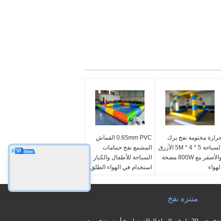
رارة مختومة نفخ برك
0.65mm PVC القماش
السباحة 5 * 4 * 5M الأزرق
المشمع نفخ حمامات
والأصفر مع 800W مضخة
السباحة للأطفال والكبار
لهواء
استخدام في الهواء الطلق
وع:
بركة
مواد:
0.65mm PVC
واد:
0.65mm PVC
القماش المشمع
لقماش المشمع
متنزه نفخ
بحجم:
7 * 7 * 0.65m
نعة:
heat-sealed
وزن:
80KG
حجم:
5 * 4 * 5M
صنعة:
اللحام بالهواء
نفخ
20 مل في الهواء الطلق صاروخ أصفر نفخ