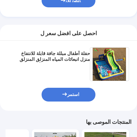
ﺎﺘﺼﻟ ﺍﻶﻧ
احصل على افضل سعر ل
حفلة أطفال مبللة جافة قابلة للانتفاخ
منزل انبعاثات المياه المنزلق المنزلق
المزدوج مع حوض سبلاش أكبر تسلق
تنفخ سلة دراتبورد
استمر
المنتجات الموصى بها