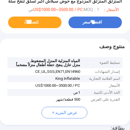
المنزلق المنزلق المزدوج مع حوض سبلاش أكبر تسلق تنفخ سلة
دراتبورد
الأسعار：US$1000.00~3500.00 / PC
MOQ：1ص
افضل سعر
ﺎﺘﺼﻟ ﺍﻶﻧ
منتوج وصف
,
المياه المنزلية المنزل المضغوط
تسليط الضوء
,
منزل عازل ينفخ
حفلة أطفال منزلاً مضخماً
إصدار الشهادات
CE ,UL,SGS,EN71,EN14960
اسم العلامة التجارية
King Inflatable
الأسعار
US$1000.00~3500.00 / PC
الحد الأدنى لكمية
1ص
القدرة على العرض
500 قطعة/شهر
عرض المزيد
بطاقة: