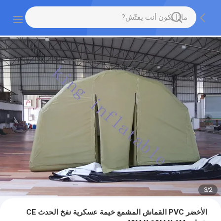
3
/
2
الأخضر PVC القماش المشمع خيمة عسكرية نفخ الحدث CE