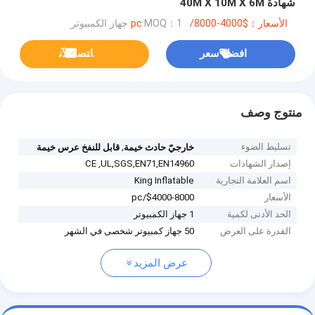
شهادة 40M X 10M X 6M
الأسعار：$4000-8000/pc
MOQ：1 جهاز الكمبيوتر
افضل سعر
ﺎﺘﺼﻟ ﺍﻶﻧ
منتوج وصف
تسليط الضوء
,
خارجيّ حادث خيمة
قابل للنفخ عرس خيمة
إصدار الشهادات
CE ,UL,SGS,EN71,EN14960
اسم العلامة التجارية
King Inflatable
الأسعار
$4000-8000/pc
الحد الأدنى لكمية
1 جهاز الكمبيوتر
القدرة على العرض
50 جهاز كمبيوتر شخصى في الشهر
عرض المزيد