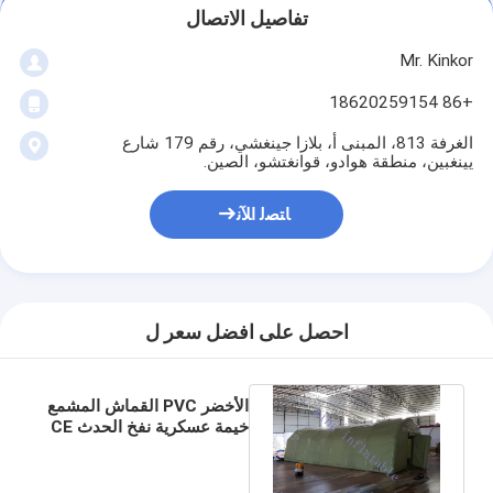
تفاصيل الاتصال
Mr. Kinkor
+86 18620259154
الغرفة 813، المبنى أ، بلازا جينغشي، رقم 179 شارع
يينغبين، منطقة هوادو، قوانغتشو، الصين.
ﺎﺘﺼﻟ ﺍﻶﻧ
احصل على افضل سعر ل
الأخضر PVC القماش المشمع
خيمة عسكرية نفخ الحدث CE
شهادة 40M X 10M X 6M