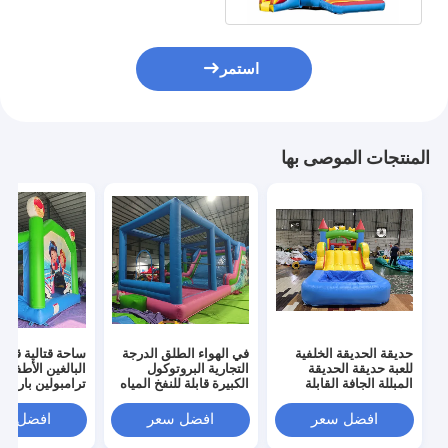
استمر
المنتجات الموصى بها
حديقة الحديقة الخلفية
في الهواء الطلق الدرجة
ساحة قتالية قابلة
للعبة حديقة الحديقة
التجارية البروتوكول
البالغين الأطفال
المبللة الجافة القابلة
الكبيرة قابلة للنفخ المياه
ترامبولين بارك قا
للنفخ منزل القفز الحاجز
المنزلق هوب هاوس
للنفخ مصارع لعبة
المشترك مع حفرة كرة
كومبو قلعة هوب
جوست قلعة الارت
افضل سعر
افضل سعر
افضل سع
البلياردو