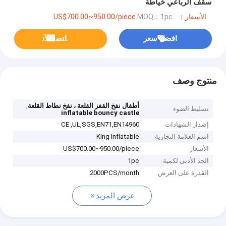
سقف الرباعي خياطة
الأسعار：US$700.00~950.00/piece
MOQ：1pc
افضل سعر
ﺎﺘﺼﻟ ﺍﻶﻧ
منتوج وصف
,
أطفال نفخ القفز القلعة ، نفخ نطاط القلعة
تسليط الضوء
inflatable bouncy castle
إصدار الشهادات
CE ,UL,SGS,EN71,EN14960
اسم العلامة التجارية
King Inflatable
الأسعار
US$700.00~950.00/piece
الحد الأدنى لكمية
1pc
القدرة على العرض
2000PCS/month
عرض المزيد