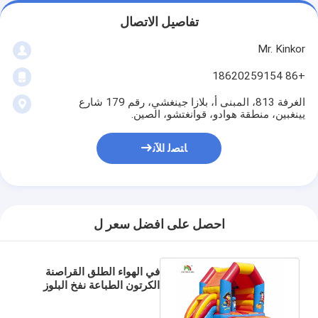
تفاصيل الاتصال
Mr. Kinkor
+86 18620259154
الغرفة 813، المبنى أ، بلازا جينغشي، رقم 179 شارع
يينغبين، منطقة هوادو، قوانغتشو، الصين.
ﺎﺘﺼﻟ ﺍﻶﻧ
احصل على افضل سعر ل
في الهواء الطلق القراصنة
الكرتون الطباعة نفخ البلوز
القلعة مع سقف الرباعي
خياطة