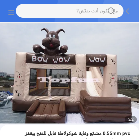
3
/
2
0.55mm pvc مشمّع وقاية شوكولاطة قابل للنفخ ييقفز