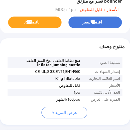
bouncer قصر مع منزلق
الأسعار：قابل للتفاوض
MOQ：1pc
افضل سعر
ﺎﺘﺼﻟ ﺍﻶﻧ
منتوج وصف
,
نفخ نطاط القلعة ، نفخ القفز القلعة
تسليط الضوء
inflated jumping castle
إصدار الشهادات
CE ,UL,SGS,EN71,EN14960
اسم العلامة التجارية
King Inflatable
الأسعار
قابل للتفاوض
الحد الأدنى لكمية
1pc
القدرة على العرض
100pcs/الشهر
عرض المزيد