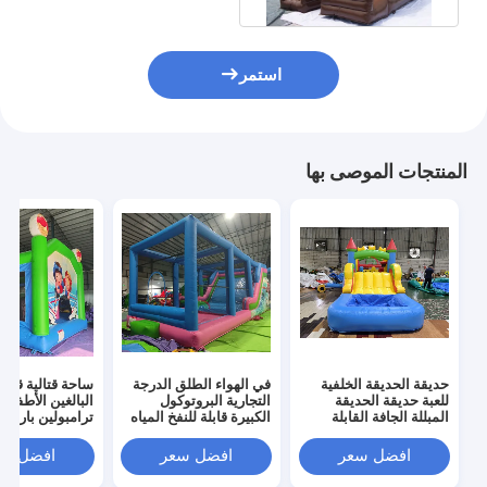
استمر
المنتجات الموصى بها
حديقة الحديقة الخلفية
في الهواء الطلق الدرجة
ساحة قتالية قابلة
للعبة حديقة الحديقة
التجارية البروتوكول
البالغين الأطفال
المبللة الجافة القابلة
الكبيرة قابلة للنفخ المياه
ترامبولين بارك قا
للنفخ منزل القفز الحاجز
المنزلق هوب هاوس
للنفخ مصارع لعبة
المشترك مع حفرة كرة
كومبو قلعة هوب
جوست قلعة الارت
افضل سعر
افضل سعر
افضل سع
البلياردو