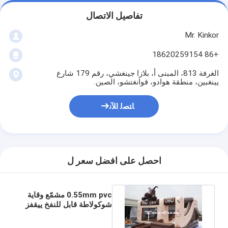
تفاصيل الاتصال
Mr. Kinkor
+86 18620259154
الغرفة 813، المبنى أ، بلازا جينغشي، رقم 179 شارع
يينغبين، منطقة هوادو، قوانغتشو، الصين.
ﺎﺘﺼﻟ ﺍﻶﻧ
احصل على افضل سعر ل
0.55mm pvc مشمّع وقاية
شوكولاطة قابل للنفخ ييقفز
bouncer قصر مع منزلق