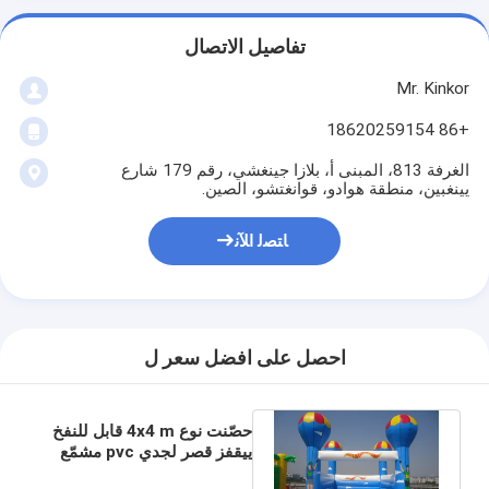
تفاصيل الاتصال
Mr. Kinkor
+86 18620259154
الغرفة 813، المبنى أ، بلازا جينغشي، رقم 179 شارع
يينغبين، منطقة هوادو، قوانغتشو، الصين.
ﺎﺘﺼﻟ ﺍﻶﻧ
احصل على افضل سعر ل
حصّنت نوع 4x4 m قابل للنفخ
ييقفز قصر لجدي pvc مشمّع
وقاية قابل للنفخ bouncer