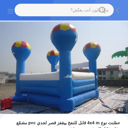
4
/
2
حصّنت نوع 4x4 m قابل للنفخ ييقفز قصر لجدي pvc مشمّع