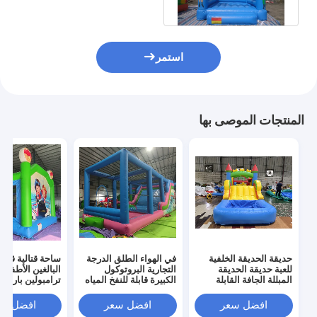
قصر
استمر
المنتجات الموصى بها
حديقة الحديقة الخلفية
في الهواء الطلق الدرجة
ساحة قتالية قابلة
للعبة حديقة الحديقة
التجارية البروتوكول
البالغين الأطفال
المبللة الجافة القابلة
الكبيرة قابلة للنفخ المياه
ترامبولين بارك قا
للنفخ منزل القفز الحاجز
المنزلق هوب هاوس
للنفخ مصارع لعبة
المشترك مع حفرة كرة
كومبو قلعة هوب
جوست قلعة الارت
افضل سعر
افضل سعر
افضل سع
البلياردو