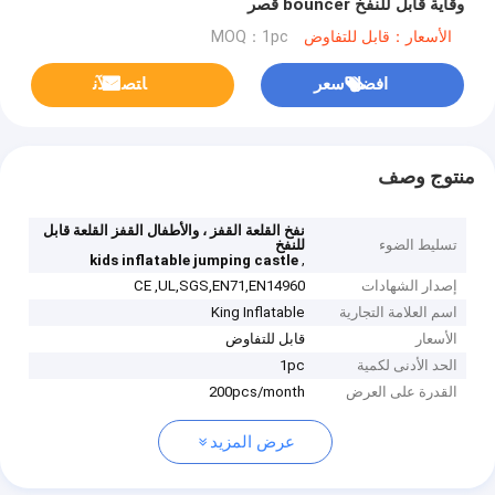
وقاية قابل للنفخ bouncer قصر
الأسعار：قابل للتفاوض
MOQ：1pc
افضل سعر
ﺎﺘﺼﻟ ﺍﻶﻧ
منتوج وصف
نفخ القلعة القفز ، والأطفال القفز القلعة قابل
تسليط الضوء
للنفخ
,
kids inflatable jumping castle
إصدار الشهادات
CE ,UL,SGS,EN71,EN14960
اسم العلامة التجارية
King Inflatable
الأسعار
قابل للتفاوض
الحد الأدنى لكمية
1pc
القدرة على العرض
200pcs/month
عرض المزيد