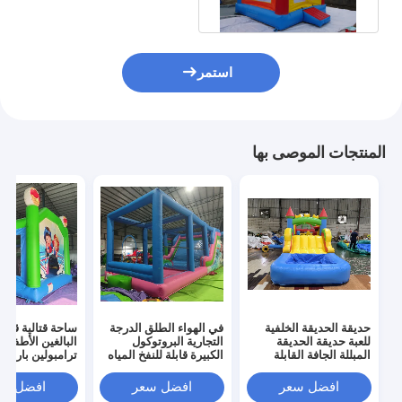
كرة القدم
استمر
المنتجات الموصى بها
حديقة الحديقة الخلفية
في الهواء الطلق الدرجة
ساحة قتالية قابلة
للعبة حديقة الحديقة
التجارية البروتوكول
البالغين الأطفال
المبللة الجافة القابلة
الكبيرة قابلة للنفخ المياه
ترامبولين بارك قا
للنفخ منزل القفز الحاجز
المنزلق هوب هاوس
للنفخ مصارع لعبة
المشترك مع حفرة كرة
كومبو قلعة هوب
جوست قلعة الارت
افضل سعر
افضل سعر
افضل سع
البلياردو