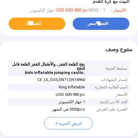
البيت مع كرة القدم
الأسعار：USD 600-980 pc
MOQ：1 جهاز الكمبيوتر
افضل سعر
ﺎﺘﺼﻟ ﺍﻶﻧ
منتوج وصف
نفخ القلعة القفز ، والأطفال القفز القلعة قابل
تسليط الضوء
للنفخ
,
kids inflatable jumping castle
إصدار الشهادات
CE ,UL,SGS,EN71,EN14960
اسم العلامة التجارية
King Inflatable
الأسعار
USD 600-980 pc
الحد الأدنى لكمية
1 جهاز الكمبيوتر
القدرة على العرض
3500pcs في الشهر
عرض المزيد