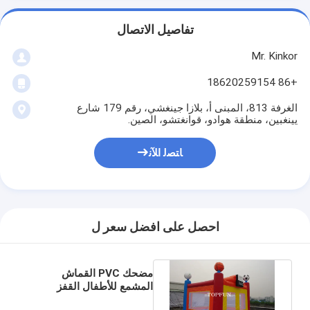
تفاصيل الاتصال
Mr. Kinkor
+86 18620259154
الغرفة 813، المبنى أ، بلازا جينغشي، رقم 179 شارع
يينغبين، منطقة هوادو، قوانغتشو، الصين.
ﺎﺘﺼﻟ ﺍﻶﻧ
احصل على افضل سعر ل
مضحك PVC القماش
المشمع للأطفال القفز
القلعة نفخ نطاط البيت مع